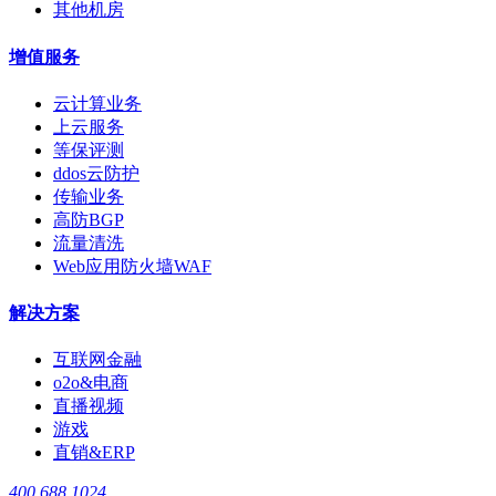
其他机房
增值服务
云计算业务
上云服务
等保评测
ddos云防护
传输业务
高防BGP
流量清洗
Web应用防火墙WAF
解决方案
互联网金融
o2o&电商
直播视频
游戏
直销&ERP
400 688 1024