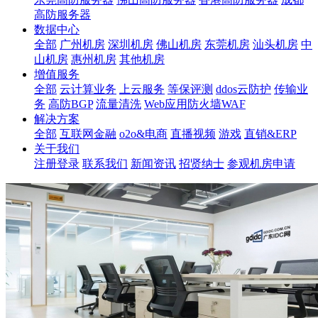
高防服务器
数据中心
全部
广州机房
深圳机房
佛山机房
东莞机房
汕头机房
中
山机房
惠州机房
其他机房
增值服务
全部
云计算业务
上云服务
等保评测
ddos云防护
传输业
务
高防BGP
流量清洗
Web应用防火墙WAF
解决方案
全部
互联网金融
o2o&电商
直播视频
游戏
直销&ERP
关于我们
注册登录
联系我们
新闻资讯
招贤纳士
参观机房申请