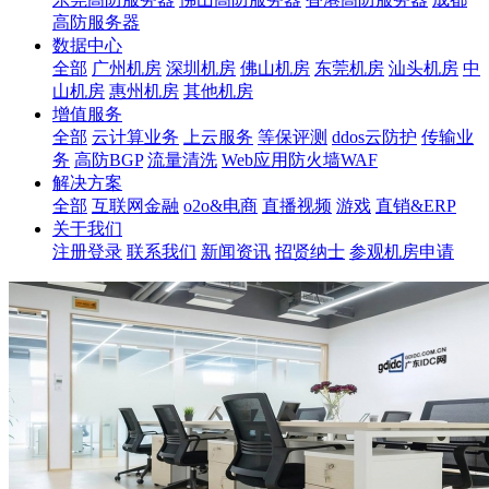
高防服务器
数据中心
全部
广州机房
深圳机房
佛山机房
东莞机房
汕头机房
中
山机房
惠州机房
其他机房
增值服务
全部
云计算业务
上云服务
等保评测
ddos云防护
传输业
务
高防BGP
流量清洗
Web应用防火墙WAF
解决方案
全部
互联网金融
o2o&电商
直播视频
游戏
直销&ERP
关于我们
注册登录
联系我们
新闻资讯
招贤纳士
参观机房申请