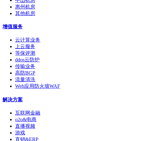
中山机房
惠州机房
其他机房
增值服务
云计算业务
上云服务
等保评测
ddos云防护
传输业务
高防BGP
流量清洗
Web应用防火墙WAF
解决方案
互联网金融
o2o&电商
直播视频
游戏
直销&ERP