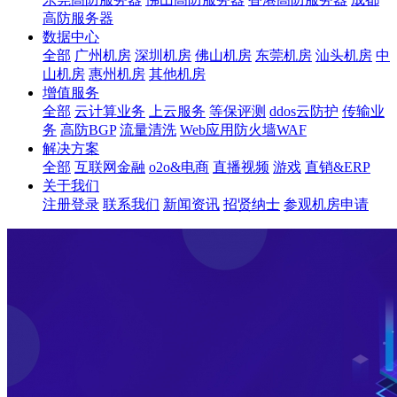
高防服务器
数据中心
全部
广州机房
深圳机房
佛山机房
东莞机房
汕头机房
中
山机房
惠州机房
其他机房
增值服务
全部
云计算业务
上云服务
等保评测
ddos云防护
传输业
务
高防BGP
流量清洗
Web应用防火墙WAF
解决方案
全部
互联网金融
o2o&电商
直播视频
游戏
直销&ERP
关于我们
注册登录
联系我们
新闻资讯
招贤纳士
参观机房申请