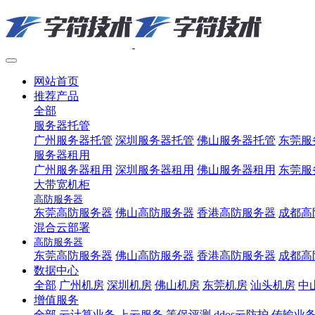
网站首页
推荐产品
全部
服务器托管
广州服务器托管
深圳服务器托管
佛山服务器托管
东莞服
服务器租用
广州服务器租用
深圳服务器租用
佛山服务器租用
东莞服
大带宽机柜
高防服务器
东莞高防服务器
佛山高防服务器
香港高防服务器
成都高
混合云部署
高防服务器
东莞高防服务器
佛山高防服务器
香港高防服务器
成都高
数据中心
全部
广州机房
深圳机房
佛山机房
东莞机房
汕头机房
中
增值服务
全部
云计算业务
上云服务
等保评测
ddos云防护
传输业