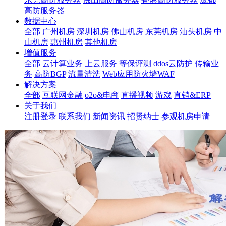
高防服务器
数据中心
全部
广州机房
深圳机房
佛山机房
东莞机房
汕头机房
中
山机房
惠州机房
其他机房
增值服务
全部
云计算业务
上云服务
等保评测
ddos云防护
传输业
务
高防BGP
流量清洗
Web应用防火墙WAF
解决方案
全部
互联网金融
o2o&电商
直播视频
游戏
直销&ERP
关于我们
注册登录
联系我们
新闻资讯
招贤纳士
参观机房申请