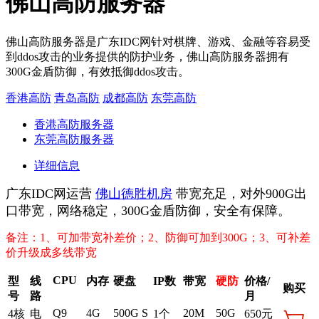
佛山高防服务器
佛山高防服务器是广东IDC网针对棋牌、游戏、金融等容易受
到ddos攻击的业务提供的防护业务，佛山高防服务器拥有
300G金盾防御，有效抵御ddos攻击。
香港高防
青岛高防
成都高防
东莞高防
香港高防服务器
东莞高防服务器
详细信息
广东IDC网运营
佛山德胜机房
带宽充足，对外900G出
口带宽，网络稳定，300G金盾防御，安全有保障。
备注：1、可加带宽补差价；2、防御可加到300G；3、
可补差
价升级成多线带宽
CPU
型
线
内存
硬盘
IP数
带宽
硬防
价格/
购买
号
路
月
Q9
4G
500G S
20M
50G
4核
电
1个
650元