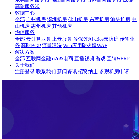
高防服务器
数据中心
全部
广州机房
深圳机房
佛山机房
东莞机房
汕头机房
中
山机房
惠州机房
其他机房
增值服务
全部
云计算业务
上云服务
等保评测
ddos云防护
传输业
务
高防BGP
流量清洗
Web应用防火墙WAF
解决方案
全部
互联网金融
o2o&电商
直播视频
游戏
直销&ERP
关于我们
注册登录
联系我们
新闻资讯
招贤纳士
参观机房申请