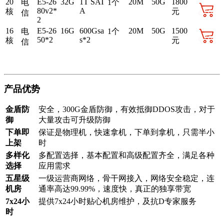
20
E5-26
32G
1T SAT
20M
50G
1800
电
1个
80v2*
A
核
元
信
2
16
E5-26
16G
600Gsa
20M
50G
1500
电
1个
50*2
s*2
核
元
信
产品优势
金盾防
安全，300G金盾防御，有效抵御DDOS攻击，对于
御
大量攻击可升级防御
下单即
保证是物理机，快速拿机，下单到拿机，只需半小
上架
时
多样化
多配置选择，基本配置和高级配置齐全，满足各种
选择
应用需求
五星级
一级运营商网络，骨干网接入，网络安全稳定，连
机房
通率高达99.99%，速度快，真正的独享带宽
7x24小
提供7x24小时贴心机房维护，及抗D专家服务
时