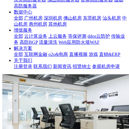
高防服务器
数据中心
全部
广州机房
深圳机房
佛山机房
东莞机房
汕头机房
中
山机房
惠州机房
其他机房
增值服务
全部
云计算业务
上云服务
等保评测
ddos云防护
传输业
务
高防BGP
流量清洗
Web应用防火墙WAF
解决方案
全部
互联网金融
o2o&电商
直播视频
游戏
直销&ERP
关于我们
注册登录
联系我们
新闻资讯
招贤纳士
参观机房申请