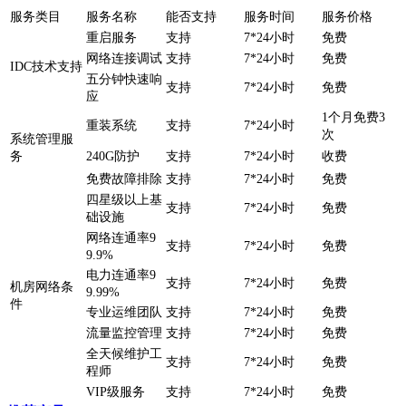
服务类目
服务名称
能否支持
服务时间
服务价格
重启服务
支持
7*24小时
免费
网络连接调试
支持
7*24小时
免费
IDC技术支持
五分钟快速响
支持
7*24小时
免费
应
1个月免费3
重装系统
支持
7*24小时
次
系统管理服
务
240G防护
支持
7*24小时
收费
免费故障排除
支持
7*24小时
免费
四星级以上基
支持
7*24小时
免费
础设施
网络连通率9
支持
7*24小时
免费
9.9%
电力连通率9
支持
7*24小时
免费
机房网络条
9.99%
件
专业运维团队
支持
7*24小时
免费
流量监控管理
支持
7*24小时
免费
全天候维护工
支持
7*24小时
免费
程师
VIP级服务
支持
7*24小时
免费