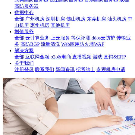
高防服务器
数据中心
全部
广州机房
深圳机房
佛山机房
东莞机房
汕头机房
中
山机房
惠州机房
其他机房
增值服务
全部
云计算业务
上云服务
等保评测
ddos云防护
传输业
务
高防BGP
流量清洗
Web应用防火墙WAF
解决方案
全部
互联网金融
o2o&电商
直播视频
游戏
直销&ERP
关于我们
注册登录
联系我们
新闻资讯
招贤纳士
参观机房申请