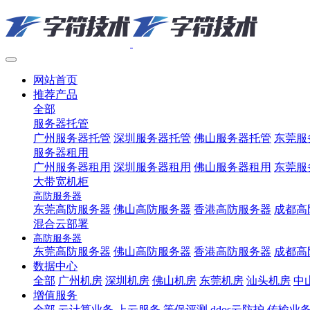
网站首页
推荐产品
全部
服务器托管
广州服务器托管
深圳服务器托管
佛山服务器托管
东莞服
服务器租用
广州服务器租用
深圳服务器租用
佛山服务器租用
东莞服
大带宽机柜
高防服务器
东莞高防服务器
佛山高防服务器
香港高防服务器
成都高
混合云部署
高防服务器
东莞高防服务器
佛山高防服务器
香港高防服务器
成都高
数据中心
全部
广州机房
深圳机房
佛山机房
东莞机房
汕头机房
中
增值服务
全部
云计算业务
上云服务
等保评测
ddos云防护
传输业