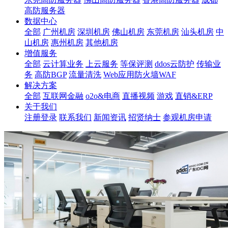
高防服务器
数据中心
全部
广州机房
深圳机房
佛山机房
东莞机房
汕头机房
中
山机房
惠州机房
其他机房
增值服务
全部
云计算业务
上云服务
等保评测
ddos云防护
传输业
务
高防BGP
流量清洗
Web应用防火墙WAF
解决方案
全部
互联网金融
o2o&电商
直播视频
游戏
直销&ERP
关于我们
注册登录
联系我们
新闻资讯
招贤纳士
参观机房申请