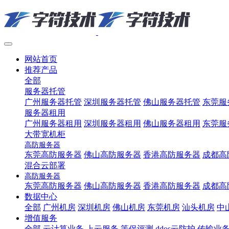
网站首页
推荐产品
全部
服务器托管
广州服务器托管
深圳服务器托管
佛山服务器托管
东莞服
服务器租用
广州服务器租用
深圳服务器租用
佛山服务器租用
东莞服
大带宽机柜
高防服务器
东莞高防服务器
佛山高防服务器
香港高防服务器
成都高
混合云部署
高防服务器
东莞高防服务器
佛山高防服务器
香港高防服务器
成都高
数据中心
全部
广州机房
深圳机房
佛山机房
东莞机房
汕头机房
中
增值服务
全部
云计算业务
上云服务
等保评测
ddos云防护
传输业