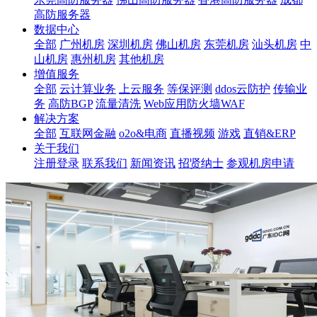
高防服务器
数据中心
全部
广州机房
深圳机房
佛山机房
东莞机房
汕头机房
中
山机房
惠州机房
其他机房
增值服务
全部
云计算业务
上云服务
等保评测
ddos云防护
传输业
务
高防BGP
流量清洗
Web应用防火墙WAF
解决方案
全部
互联网金融
o2o&电商
直播视频
游戏
直销&ERP
关于我们
注册登录
联系我们
新闻资讯
招贤纳士
参观机房申请