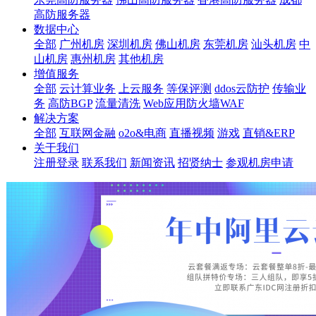
高防服务器
数据中心
全部
广州机房
深圳机房
佛山机房
东莞机房
汕头机房
中
山机房
惠州机房
其他机房
增值服务
全部
云计算业务
上云服务
等保评测
ddos云防护
传输业
务
高防BGP
流量清洗
Web应用防火墙WAF
解决方案
全部
互联网金融
o2o&电商
直播视频
游戏
直销&ERP
关于我们
注册登录
联系我们
新闻资讯
招贤纳士
参观机房申请