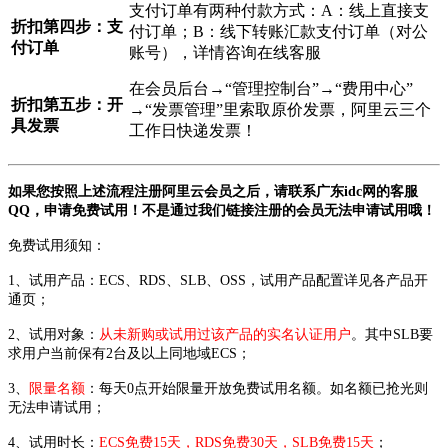
支付订单有两种付款方式：A：线上直接支
折扣第四步：
支
付订单；B：线下转账汇款支付订单（对公
付订单
账号），详情咨询在线客服
在会员后台→“管理控制台”→“费用中心”
折扣第五步：
开
→“发票管理”里索取原价发票，阿里云三个
具发票
工作日快递发票！
如果您按照上述流程注册阿里云会员之后，请联系广东idc网的客服
QQ，申请免费试用！不是通过我们链接注册的会员无法申请试用哦！
免费试用须知：
1、试用产品：ECS、RDS、SLB、OSS，试用产品配置详见各产品开
通页；
2、试用对象：
从未新购或试用过该产品的实名认证用户
。其中SLB要
求用户当前保有2台及以上同地域ECS；
3、
限量名额
：每天0点开始限量开放免费试用名额。如名额已抢光则
无法申请试用；
4、试用时长：
ECS免费15天，RDS免费30天，SLB免费15天
；