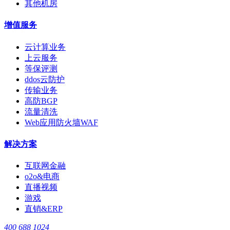
其他机房
增值服务
云计算业务
上云服务
等保评测
ddos云防护
传输业务
高防BGP
流量清洗
Web应用防火墙WAF
解决方案
互联网金融
o2o&电商
直播视频
游戏
直销&ERP
400 688 1024