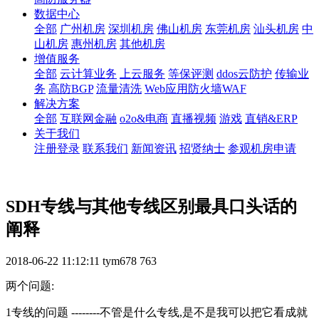
数据中心
全部
广州机房
深圳机房
佛山机房
东莞机房
汕头机房
中
山机房
惠州机房
其他机房
增值服务
全部
云计算业务
上云服务
等保评测
ddos云防护
传输业
务
高防BGP
流量清洗
Web应用防火墙WAF
解决方案
全部
互联网金融
o2o&电商
直播视频
游戏
直销&ERP
关于我们
注册登录
联系我们
新闻资讯
招贤纳士
参观机房申请
SDH专线与其他专线区别最具口头话的
阐释
2018-06-22 11:12:11
tym678
763
两个问题:
1专线的问题 --------不管是什么专线,是不是我可以把它看成就