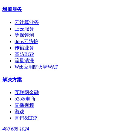
增值服务
云计算业务
上云服务
等保评测
ddos云防护
传输业务
高防BGP
流量清洗
Web应用防火墙WAF
解决方案
互联网金融
o2o&电商
直播视频
游戏
直销&ERP
400 688 1024