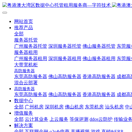
网站首页
推荐产品
全部
服务器托管
广州服务器托管
深圳服务器托管
佛山服务器托管
东莞服
服务器租用
广州服务器租用
深圳服务器租用
佛山服务器租用
东莞服
大带宽机柜
高防服务器
东莞高防服务器
佛山高防服务器
香港高防服务器
成都高
混合云部署
高防服务器
东莞高防服务器
佛山高防服务器
香港高防服务器
成都高
数据中心
全部
广州机房
深圳机房
佛山机房
东莞机房
汕头机房
中
增值服务
全部
云计算业务
上云服务
等保评测
ddos云防护
传输业
解决方案
全部
互联网金融
o2o&电商
直播视频
游戏
直销&ERP