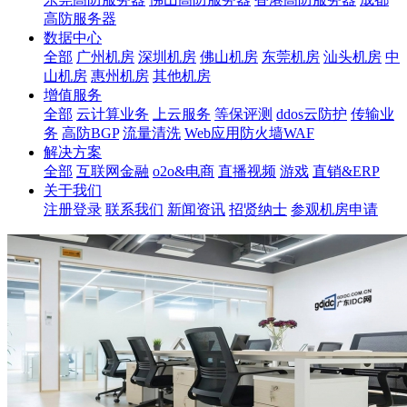
高防服务器
数据中心
全部
广州机房
深圳机房
佛山机房
东莞机房
汕头机房
中
山机房
惠州机房
其他机房
增值服务
全部
云计算业务
上云服务
等保评测
ddos云防护
传输业
务
高防BGP
流量清洗
Web应用防火墙WAF
解决方案
全部
互联网金融
o2o&电商
直播视频
游戏
直销&ERP
关于我们
注册登录
联系我们
新闻资讯
招贤纳士
参观机房申请