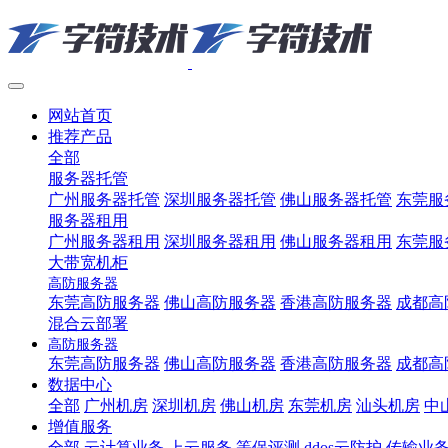
网站首页
推荐产品
全部
服务器托管
广州服务器托管
深圳服务器托管
佛山服务器托管
东莞服
服务器租用
广州服务器租用
深圳服务器租用
佛山服务器租用
东莞服
大带宽机柜
高防服务器
东莞高防服务器
佛山高防服务器
香港高防服务器
成都高
混合云部署
高防服务器
东莞高防服务器
佛山高防服务器
香港高防服务器
成都高
数据中心
全部
广州机房
深圳机房
佛山机房
东莞机房
汕头机房
中
增值服务
全部
云计算业务
上云服务
等保评测
ddos云防护
传输业