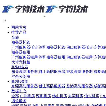
网站首页
推荐产品
全部
服务器托管
广州服务器托管
深圳服务器托管
佛山服务器托管
东莞服
服务器租用
广州服务器租用
深圳服务器租用
佛山服务器租用
东莞服
大带宽机柜
高防服务器
东莞高防服务器
佛山高防服务器
香港高防服务器
成都高
混合云部署
高防服务器
东莞高防服务器
佛山高防服务器
香港高防服务器
成都高
数据中心
全部
广州机房
深圳机房
佛山机房
东莞机房
汕头机房
中
增值服务
全部
云计算业务
上云服务
等保评测
ddos云防护
传输业