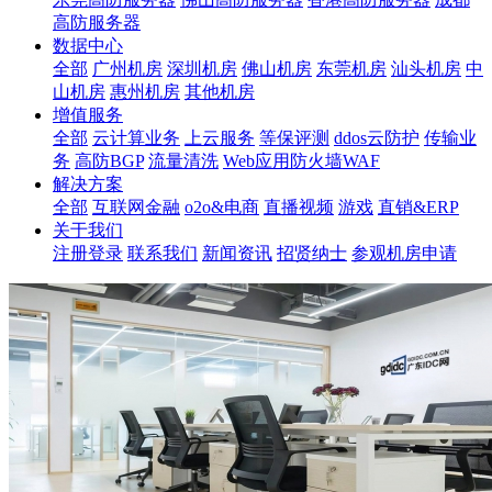
高防服务器
数据中心
全部
广州机房
深圳机房
佛山机房
东莞机房
汕头机房
中
山机房
惠州机房
其他机房
增值服务
全部
云计算业务
上云服务
等保评测
ddos云防护
传输业
务
高防BGP
流量清洗
Web应用防火墙WAF
解决方案
全部
互联网金融
o2o&电商
直播视频
游戏
直销&ERP
关于我们
注册登录
联系我们
新闻资讯
招贤纳士
参观机房申请