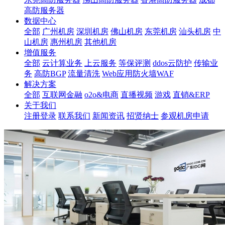
高防服务器
数据中心
全部
广州机房
深圳机房
佛山机房
东莞机房
汕头机房
中
山机房
惠州机房
其他机房
增值服务
全部
云计算业务
上云服务
等保评测
ddos云防护
传输业
务
高防BGP
流量清洗
Web应用防火墙WAF
解决方案
全部
互联网金融
o2o&电商
直播视频
游戏
直销&ERP
关于我们
注册登录
联系我们
新闻资讯
招贤纳士
参观机房申请