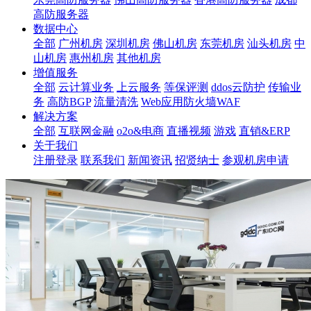
高防服务器
数据中心
全部
广州机房
深圳机房
佛山机房
东莞机房
汕头机房
中
山机房
惠州机房
其他机房
增值服务
全部
云计算业务
上云服务
等保评测
ddos云防护
传输业
务
高防BGP
流量清洗
Web应用防火墙WAF
解决方案
全部
互联网金融
o2o&电商
直播视频
游戏
直销&ERP
关于我们
注册登录
联系我们
新闻资讯
招贤纳士
参观机房申请