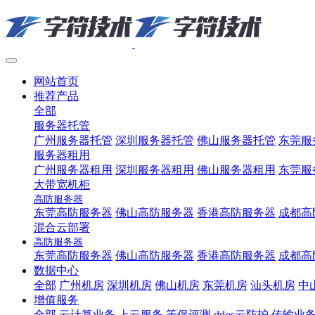
网站首页
推荐产品
全部
服务器托管
广州服务器托管
深圳服务器托管
佛山服务器托管
东莞服
服务器租用
广州服务器租用
深圳服务器租用
佛山服务器租用
东莞服
大带宽机柜
高防服务器
东莞高防服务器
佛山高防服务器
香港高防服务器
成都高
混合云部署
高防服务器
东莞高防服务器
佛山高防服务器
香港高防服务器
成都高
数据中心
全部
广州机房
深圳机房
佛山机房
东莞机房
汕头机房
中
增值服务
全部
云计算业务
上云服务
等保评测
ddos云防护
传输业