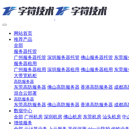
网站首页
推荐产品
全部
服务器托管
广州服务器托管
深圳服务器托管
佛山服务器托管
东莞服
服务器租用
广州服务器租用
深圳服务器租用
佛山服务器租用
东莞服
大带宽机柜
高防服务器
东莞高防服务器
佛山高防服务器
香港高防服务器
成都高
混合云部署
高防服务器
东莞高防服务器
佛山高防服务器
香港高防服务器
成都高
数据中心
全部
广州机房
深圳机房
佛山机房
东莞机房
汕头机房
中
增值服务
全部
云计算业务
上云服务
等保评测
ddos云防护
传输业