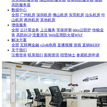
高防服务器
数据中心
全部
广州机房
深圳机房
佛山机房
东莞机房
汕头机房
中
山机房
惠州机房
其他机房
增值服务
全部
云计算业务
上云服务
等保评测
ddos云防护
传输业
务
高防BGP
流量清洗
Web应用防火墙WAF
解决方案
全部
互联网金融
o2o&电商
直播视频
游戏
直销&ERP
关于我们
注册登录
联系我们
新闻资讯
招贤纳士
参观机房申请