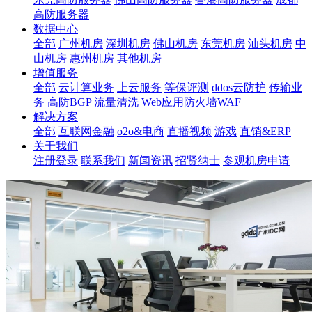
高防服务器
数据中心
全部
广州机房
深圳机房
佛山机房
东莞机房
汕头机房
中
山机房
惠州机房
其他机房
增值服务
全部
云计算业务
上云服务
等保评测
ddos云防护
传输业
务
高防BGP
流量清洗
Web应用防火墙WAF
解决方案
全部
互联网金融
o2o&电商
直播视频
游戏
直销&ERP
关于我们
注册登录
联系我们
新闻资讯
招贤纳士
参观机房申请