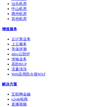
汕头机房
中山机房
惠州机房
其他机房
增值服务
云计算业务
上云服务
等保评测
ddos云防护
传输业务
高防BGP
流量清洗
Web应用防火墙WAF
解决方案
互联网金融
o2o&电商
直播视频