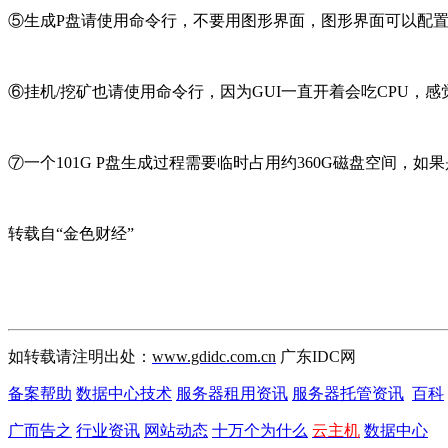
⑤生成P盘请使用命令行，不要用图形界面，图形界面可以配置
⑥挂机/挖矿也请使用命令行，因为GUI一直开着会吃CPU，
⑦一个101G P盘生成过程需要临时占用约360G磁盘空间，
转载自“金色财经”
如转载请注明出处：
www.gdidc.com.cn
广东IDC网
备案帮助
数据中心技术
服务器租用资讯
服务器托管资讯
百科
广而告之
行业资讯
网站动态
十万个为什么
云主机
数据中心