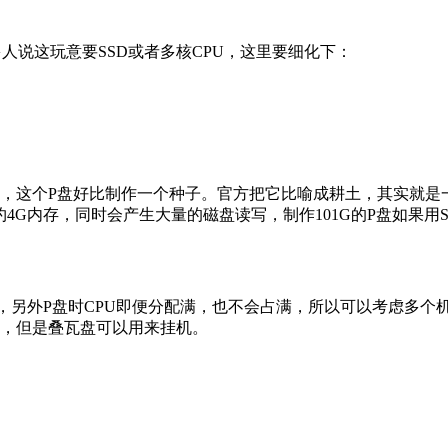
人说这玩意要SSD或者多核CPU，这里要细化下：
种子吧，这个P盘好比制作一个种子。官方把它比喻成耕土，其实就
用约4G内存，同时会产生大量的磁盘读写，制作101G的P盘如果用
算，另外P盘时CPU即便分配满，也不会占满，所以可以考虑多个
P盘，但是叠瓦盘可以用来挂机。