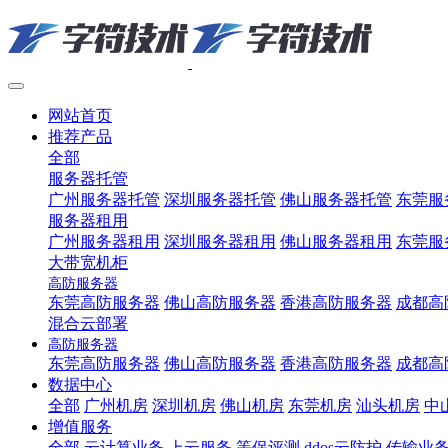
网站首页
推荐产品
全部
服务器托管
广州服务器托管
深圳服务器托管
佛山服务器托管
东莞服
服务器租用
广州服务器租用
深圳服务器租用
佛山服务器租用
东莞服
大带宽机柜
高防服务器
东莞高防服务器
佛山高防服务器
香港高防服务器
成都高
混合云部署
高防服务器
东莞高防服务器
佛山高防服务器
香港高防服务器
成都高
数据中心
全部
广州机房
深圳机房
佛山机房
东莞机房
汕头机房
中
增值服务
全部
云计算业务
上云服务
等保评测
ddos云防护
传输业