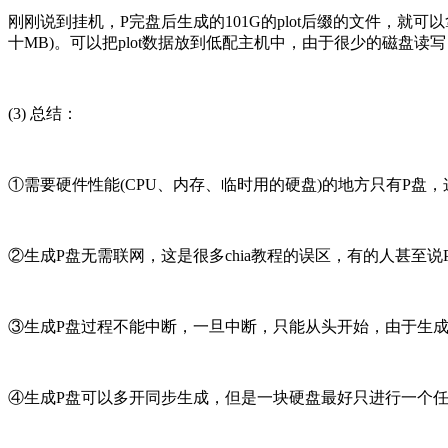
刚刚说到挂机，P完盘后生成的101G的plot后缀的文件，
十MB)。可以把plot数据放到低配主机中，由于很少的磁盘读写
(3) 总结：
①需要硬件性能(CPU、内存、临时用的硬盘)的地方只有P盘
②生成P盘无需联网，这是很多chia教程的误区，有的人甚至
③生成P盘过程不能中断，一旦中断，只能从头开始，由于生成
④生成P盘可以多开同步生成，但是一块硬盘最好只进行一个任务