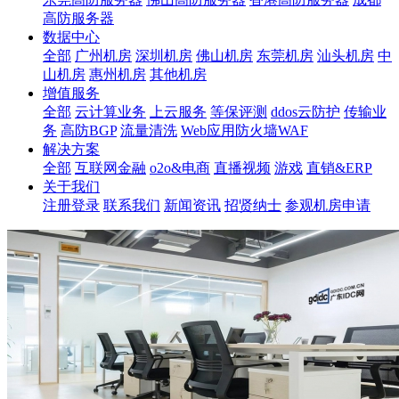
高防服务器
数据中心
全部
广州机房
深圳机房
佛山机房
东莞机房
汕头机房
中
山机房
惠州机房
其他机房
增值服务
全部
云计算业务
上云服务
等保评测
ddos云防护
传输业
务
高防BGP
流量清洗
Web应用防火墙WAF
解决方案
全部
互联网金融
o2o&电商
直播视频
游戏
直销&ERP
关于我们
注册登录
联系我们
新闻资讯
招贤纳士
参观机房申请