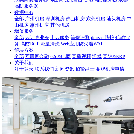
高防服务器
数据中心
全部
广州机房
深圳机房
佛山机房
东莞机房
汕头机房
中
山机房
惠州机房
其他机房
增值服务
全部
云计算业务
上云服务
等保评测
ddos云防护
传输业
务
高防BGP
流量清洗
Web应用防火墙WAF
解决方案
全部
互联网金融
o2o&电商
直播视频
游戏
直销&ERP
关于我们
注册登录
联系我们
新闻资讯
招贤纳士
参观机房申请