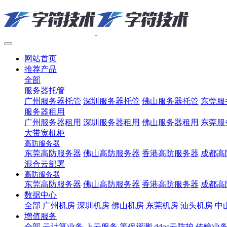
网站首页
推荐产品
全部
服务器托管
广州服务器托管
深圳服务器托管
佛山服务器托管
东莞服
服务器租用
广州服务器租用
深圳服务器租用
佛山服务器租用
东莞服
大带宽机柜
高防服务器
东莞高防服务器
佛山高防服务器
香港高防服务器
成都高
混合云部署
高防服务器
东莞高防服务器
佛山高防服务器
香港高防服务器
成都高
数据中心
全部
广州机房
深圳机房
佛山机房
东莞机房
汕头机房
中
增值服务
全部
云计算业务
上云服务
等保评测
ddos云防护
传输业