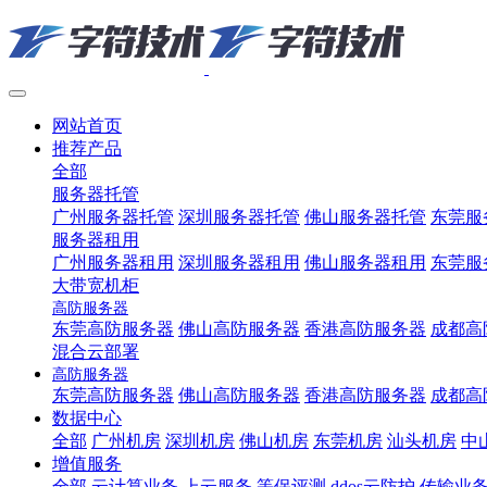
网站首页
推荐产品
全部
服务器托管
广州服务器托管
深圳服务器托管
佛山服务器托管
东莞服
服务器租用
广州服务器租用
深圳服务器租用
佛山服务器租用
东莞服
大带宽机柜
高防服务器
东莞高防服务器
佛山高防服务器
香港高防服务器
成都高
混合云部署
高防服务器
东莞高防服务器
佛山高防服务器
香港高防服务器
成都高
数据中心
全部
广州机房
深圳机房
佛山机房
东莞机房
汕头机房
中
增值服务
全部
云计算业务
上云服务
等保评测
ddos云防护
传输业