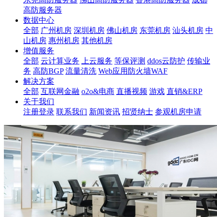
高防服务器
数据中心
全部
广州机房
深圳机房
佛山机房
东莞机房
汕头机房
中
山机房
惠州机房
其他机房
增值服务
全部
云计算业务
上云服务
等保评测
ddos云防护
传输业
务
高防BGP
流量清洗
Web应用防火墙WAF
解决方案
全部
互联网金融
o2o&电商
直播视频
游戏
直销&ERP
关于我们
注册登录
联系我们
新闻资讯
招贤纳士
参观机房申请