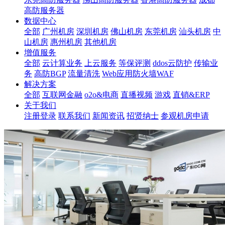
高防服务器
数据中心
全部
广州机房
深圳机房
佛山机房
东莞机房
汕头机房
中
山机房
惠州机房
其他机房
增值服务
全部
云计算业务
上云服务
等保评测
ddos云防护
传输业
务
高防BGP
流量清洗
Web应用防火墙WAF
解决方案
全部
互联网金融
o2o&电商
直播视频
游戏
直销&ERP
关于我们
注册登录
联系我们
新闻资讯
招贤纳士
参观机房申请