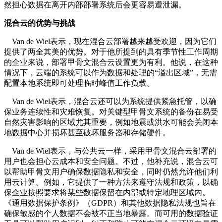
然担心数据在离开内部部署系统后会更容易遭泄漏。
混合云的优势与挑战
Van de Wiel表示，现在混合云部署越来越受欢迎，因为它们
提供了两全其美的优势。对于他所提到的具有季节性工作周期
的企业来说，部署甲骨文混合云设置更为有利。他说，在这种
情况下，云端的系统可以作为数据和处理的“溢出区域”，无需
配置本地系统即可处理临时峰值工作负载。
Van de Wiel表示，混合云还可以为系统提供紧急托管，以确
保业务连续性和灾难恢复。对关键型甲骨文系统的备份在易受
自然灾害影响的区域尤其重要，例如地震或洪水可能会关闭本
地数据中心并损坏甚至破坏服务器和存储硬件。
Van de Wiel表示，与公共云一样，采用甲骨文混合云部署的
用户也会担心云成本和安全问题。不过，他补充说，混合云可
以帮助甲骨文用户确保数据隐私和安全，同时仍然允许他们利
用云计算。例如，它提供了一种方法来遵守法规和政策，以确
保企业按照要求将某些数据保留在内部或特定地理区域内。
《通用数据保护条例》（GDPR）和其他数据隐私法规也旨在
确保敏感的个人数据不会被不正当地暴露。而可用的数据验证