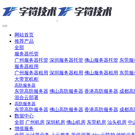
网站首页
推荐产品
全部
服务器托管
广州服务器托管
深圳服务器托管
佛山服务器托管
东莞服
服务器租用
广州服务器租用
深圳服务器租用
佛山服务器租用
东莞服
大带宽机柜
高防服务器
东莞高防服务器
佛山高防服务器
香港高防服务器
成都高
混合云部署
高防服务器
东莞高防服务器
佛山高防服务器
香港高防服务器
成都高
数据中心
全部
广州机房
深圳机房
佛山机房
东莞机房
汕头机房
中
增值服务
全部
云计算业务
上云服务
等保评测
ddos云防护
传输业