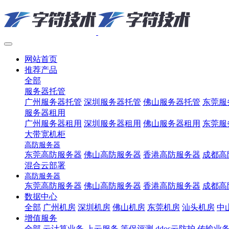
网站首页
推荐产品
全部
服务器托管
广州服务器托管
深圳服务器托管
佛山服务器托管
东莞服
服务器租用
广州服务器租用
深圳服务器租用
佛山服务器租用
东莞服
大带宽机柜
高防服务器
东莞高防服务器
佛山高防服务器
香港高防服务器
成都高
混合云部署
高防服务器
东莞高防服务器
佛山高防服务器
香港高防服务器
成都高
数据中心
全部
广州机房
深圳机房
佛山机房
东莞机房
汕头机房
中
增值服务
全部
云计算业务
上云服务
等保评测
ddos云防护
传输业