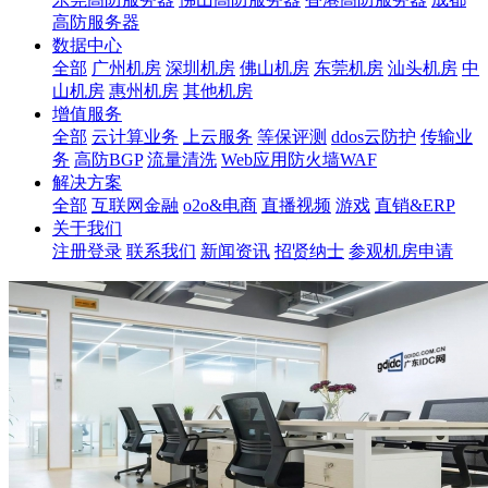
高防服务器
数据中心
全部
广州机房
深圳机房
佛山机房
东莞机房
汕头机房
中
山机房
惠州机房
其他机房
增值服务
全部
云计算业务
上云服务
等保评测
ddos云防护
传输业
务
高防BGP
流量清洗
Web应用防火墙WAF
解决方案
全部
互联网金融
o2o&电商
直播视频
游戏
直销&ERP
关于我们
注册登录
联系我们
新闻资讯
招贤纳士
参观机房申请