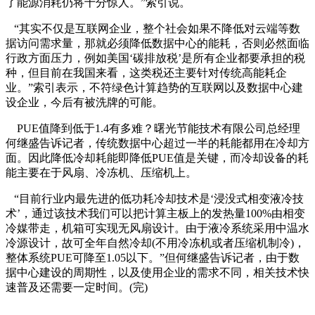
了能源消耗仍将十分惊人。”索引说。
“其实不仅是互联网企业，整个社会如果不降低对云端等数
据访问需求量，那就必须降低数据中心的能耗，否则必然面临
行政方面压力，例如美国‘碳排放税’是所有企业都要承担的税
种，但目前在我国来看，这类税还主要针对传统高能耗企
业。”索引表示，不符绿色计算趋势的互联网以及数据中心建
设企业，今后有被洗牌的可能。
PUE值降到低于1.4有多难？曙光节能技术有限公司总经理
何继盛告诉记者，传统数据中心超过一半的耗能都用在冷却方
面。因此降低冷却耗能即降低PUE值是关键，而冷却设备的耗
能主要在于风扇、冷冻机、压缩机上。
“目前行业内最先进的低功耗冷却技术是‘浸没式相变液冷技
术’，通过该技术我们可以把计算主板上的发热量100%由相变
冷媒带走，机箱可实现无风扇设计。由于液冷系统采用中温水
冷源设计，故可全年自然冷却(不用冷冻机或者压缩机制冷)，
整体系统PUE可降至1.05以下。”但何继盛告诉记者，由于数
据中心建设的周期性，以及使用企业的需求不同，相关技术快
速普及还需要一定时间。(完)