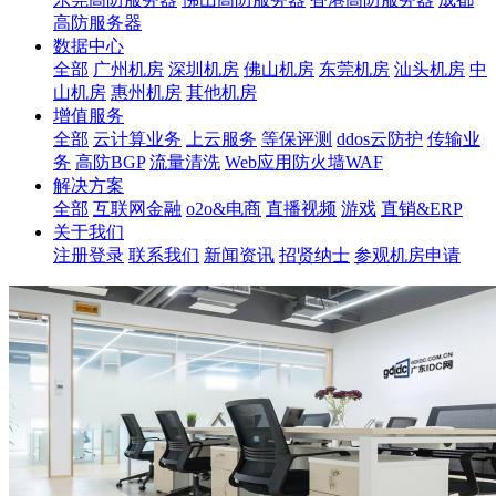
高防服务器
数据中心
全部
广州机房
深圳机房
佛山机房
东莞机房
汕头机房
中
山机房
惠州机房
其他机房
增值服务
全部
云计算业务
上云服务
等保评测
ddos云防护
传输业
务
高防BGP
流量清洗
Web应用防火墙WAF
解决方案
全部
互联网金融
o2o&电商
直播视频
游戏
直销&ERP
关于我们
注册登录
联系我们
新闻资讯
招贤纳士
参观机房申请