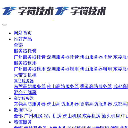
网站首页
推荐产品
全部
服务器托管
广州服务器托管
深圳服务器托管
佛山服务器托管
东莞服
服务器租用
广州服务器租用
深圳服务器租用
佛山服务器租用
东莞服
大带宽机柜
高防服务器
东莞高防服务器
佛山高防服务器
香港高防服务器
成都高
混合云部署
高防服务器
东莞高防服务器
佛山高防服务器
香港高防服务器
成都高
数据中心
全部
广州机房
深圳机房
佛山机房
东莞机房
汕头机房
中
增值服务
全部
云计算业务
上云服务
等保评测
ddos云防护
传输业