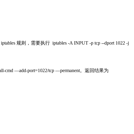
要执行 iptables -A INPUT -p tcp --dport 1022 -j
cmd —add-port=1022/tcp —permanent。返回结果为