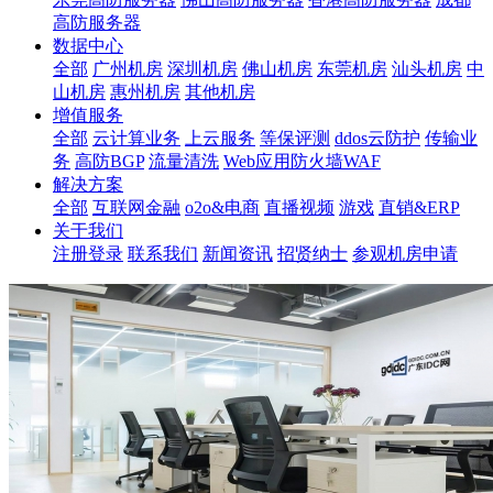
高防服务器
数据中心
全部
广州机房
深圳机房
佛山机房
东莞机房
汕头机房
中
山机房
惠州机房
其他机房
增值服务
全部
云计算业务
上云服务
等保评测
ddos云防护
传输业
务
高防BGP
流量清洗
Web应用防火墙WAF
解决方案
全部
互联网金融
o2o&电商
直播视频
游戏
直销&ERP
关于我们
注册登录
联系我们
新闻资讯
招贤纳士
参观机房申请