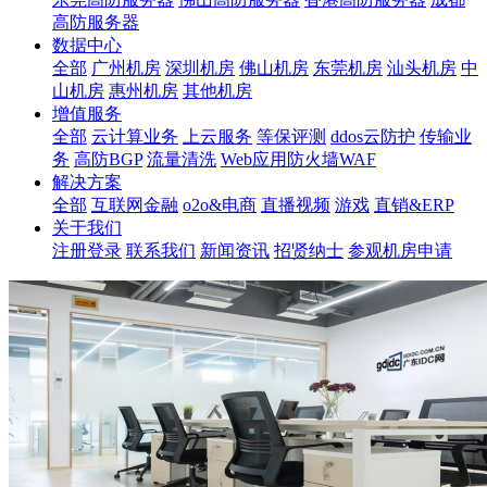
高防服务器
数据中心
全部
广州机房
深圳机房
佛山机房
东莞机房
汕头机房
中
山机房
惠州机房
其他机房
增值服务
全部
云计算业务
上云服务
等保评测
ddos云防护
传输业
务
高防BGP
流量清洗
Web应用防火墙WAF
解决方案
全部
互联网金融
o2o&电商
直播视频
游戏
直销&ERP
关于我们
注册登录
联系我们
新闻资讯
招贤纳士
参观机房申请