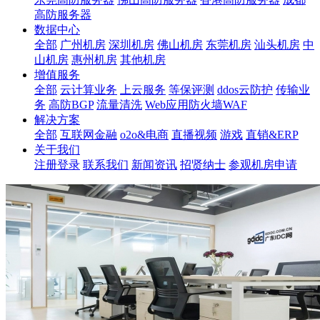
高防服务器
数据中心
全部
广州机房
深圳机房
佛山机房
东莞机房
汕头机房
中
山机房
惠州机房
其他机房
增值服务
全部
云计算业务
上云服务
等保评测
ddos云防护
传输业
务
高防BGP
流量清洗
Web应用防火墙WAF
解决方案
全部
互联网金融
o2o&电商
直播视频
游戏
直销&ERP
关于我们
注册登录
联系我们
新闻资讯
招贤纳士
参观机房申请