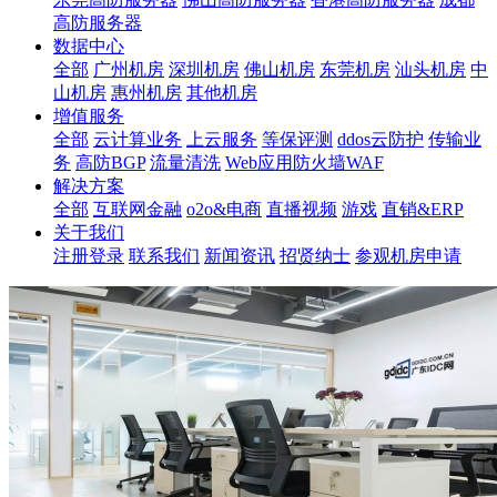
高防服务器
数据中心
全部
广州机房
深圳机房
佛山机房
东莞机房
汕头机房
中
山机房
惠州机房
其他机房
增值服务
全部
云计算业务
上云服务
等保评测
ddos云防护
传输业
务
高防BGP
流量清洗
Web应用防火墙WAF
解决方案
全部
互联网金融
o2o&电商
直播视频
游戏
直销&ERP
关于我们
注册登录
联系我们
新闻资讯
招贤纳士
参观机房申请