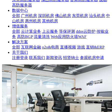
高防服务器
数据中心
全部
广州机房
深圳机房
佛山机房
东莞机房
汕头机房
中
山机房
惠州机房
其他机房
增值服务
全部
云计算业务
上云服务
等保评测
ddos云防护
传输业
务
高防BGP
流量清洗
Web应用防火墙WAF
解决方案
全部
互联网金融
o2o&电商
直播视频
游戏
直销&ERP
关于我们
注册登录
联系我们
新闻资讯
招贤纳士
参观机房申请