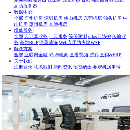
高防服务器
数据中心
全部
广州机房
深圳机房
佛山机房
东莞机房
汕头机房
中
山机房
惠州机房
其他机房
增值服务
全部
云计算业务
上云服务
等保评测
ddos云防护
传输业
务
高防BGP
流量清洗
Web应用防火墙WAF
解决方案
全部
互联网金融
o2o&电商
直播视频
游戏
直销&ERP
关于我们
注册登录
联系我们
新闻资讯
招贤纳士
参观机房申请