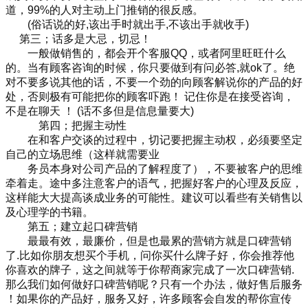
道，99%的人对主动上门推销的很反感。
　　(俗话说的好,该出手时就出手,不该出手就收手)
 　第三；话多是大忌，切忌！
　　一般做销售的，都会开个客服QQ，或者阿里旺旺什么
的。当有顾客咨询的时候，你只要做到有问必答,就ok了。绝
对不要多说其他的话，不要一个劲的向顾客解说你的产品的好
处，否则极有可能把你的顾客吓跑！ 记住你是在接受咨询，
不是在聊天 ！ (话不多但是信息量要大)
　　　第四；把握主动性
　　在和客户交谈的过程中，切记要把握主动权，必须要坚定
自己的立场思维（这样就需要业
　　务员本身对公司产品的了解程度了），不要被客户的思维
牵着走。途中多注意客户的语气，把握好客户的心理及反应，
这样能大大提高谈成业务的可能性。建议可以看些有关销售以
及心理学的书籍。
　　第五；建立起口碑营销
　　最最有效，最廉价，但是也最累的营销方就是口碑营销
了.比如你朋友想买个手机，问你买什么牌子好，你会推荐他
你喜欢的牌子，这之间就等于你帮商家完成了一次口碑营销.
那么我们如何做好口碑营销呢？只有一个办法，做好售后服务 
！如果你的产品好，服务又好，许多顾客会自发的帮你宣传