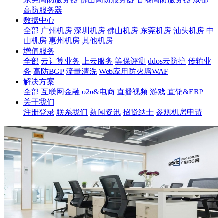
高防服务器
数据中心
全部
广州机房
深圳机房
佛山机房
东莞机房
汕头机房
中
山机房
惠州机房
其他机房
增值服务
全部
云计算业务
上云服务
等保评测
ddos云防护
传输业
务
高防BGP
流量清洗
Web应用防火墙WAF
解决方案
全部
互联网金融
o2o&电商
直播视频
游戏
直销&ERP
关于我们
注册登录
联系我们
新闻资讯
招贤纳士
参观机房申请