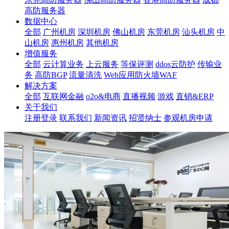
高防服务器
数据中心
全部
广州机房
深圳机房
佛山机房
东莞机房
汕头机房
中
山机房
惠州机房
其他机房
增值服务
全部
云计算业务
上云服务
等保评测
ddos云防护
传输业
务
高防BGP
流量清洗
Web应用防火墙WAF
解决方案
全部
互联网金融
o2o&电商
直播视频
游戏
直销&ERP
关于我们
注册登录
联系我们
新闻资讯
招贤纳士
参观机房申请