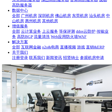
高防服务器
数据中心
全部
广州机房
深圳机房
佛山机房
东莞机房
汕头机房
中
山机房
惠州机房
其他机房
增值服务
全部
云计算业务
上云服务
等保评测
ddos云防护
传输业
务
高防BGP
流量清洗
Web应用防火墙WAF
解决方案
全部
互联网金融
o2o&电商
直播视频
游戏
直销&ERP
关于我们
注册登录
联系我们
新闻资讯
招贤纳士
参观机房申请