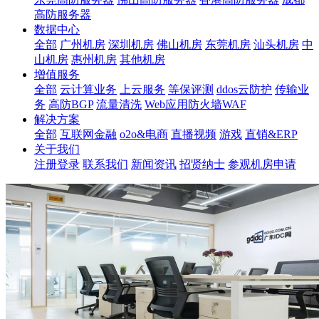
高防服务器
数据中心
全部
广州机房
深圳机房
佛山机房
东莞机房
汕头机房
中
山机房
惠州机房
其他机房
增值服务
全部
云计算业务
上云服务
等保评测
ddos云防护
传输业
务
高防BGP
流量清洗
Web应用防火墙WAF
解决方案
全部
互联网金融
o2o&电商
直播视频
游戏
直销&ERP
关于我们
注册登录
联系我们
新闻资讯
招贤纳士
参观机房申请