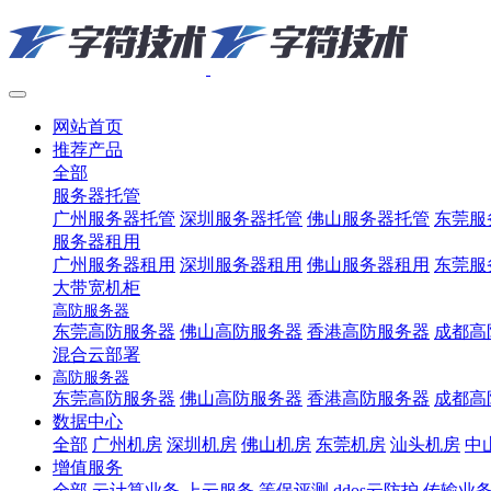
网站首页
推荐产品
全部
服务器托管
广州服务器托管
深圳服务器托管
佛山服务器托管
东莞服
服务器租用
广州服务器租用
深圳服务器租用
佛山服务器租用
东莞服
大带宽机柜
高防服务器
东莞高防服务器
佛山高防服务器
香港高防服务器
成都高
混合云部署
高防服务器
东莞高防服务器
佛山高防服务器
香港高防服务器
成都高
数据中心
全部
广州机房
深圳机房
佛山机房
东莞机房
汕头机房
中
增值服务
全部
云计算业务
上云服务
等保评测
ddos云防护
传输业