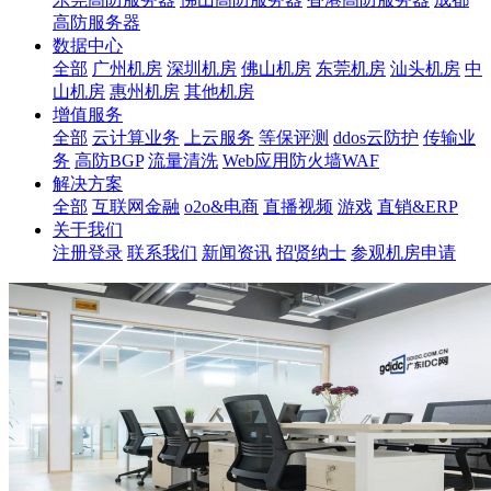
高防服务器
数据中心
全部
广州机房
深圳机房
佛山机房
东莞机房
汕头机房
中
山机房
惠州机房
其他机房
增值服务
全部
云计算业务
上云服务
等保评测
ddos云防护
传输业
务
高防BGP
流量清洗
Web应用防火墙WAF
解决方案
全部
互联网金融
o2o&电商
直播视频
游戏
直销&ERP
关于我们
注册登录
联系我们
新闻资讯
招贤纳士
参观机房申请