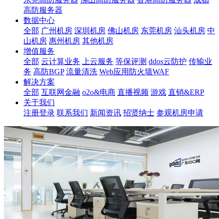
高防服务器
数据中心
全部
广州机房
深圳机房
佛山机房
东莞机房
汕头机房
中
山机房
惠州机房
其他机房
增值服务
全部
云计算业务
上云服务
等保评测
ddos云防护
传输业
务
高防BGP
流量清洗
Web应用防火墙WAF
解决方案
全部
互联网金融
o2o&电商
直播视频
游戏
直销&ERP
关于我们
注册登录
联系我们
新闻资讯
招贤纳士
参观机房申请